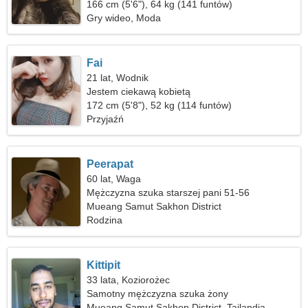
166 cm (5'6"), 64 kg (141 funtów)
Gry wideo, Moda
Fai
21 lat, Wodnik
Jestem ciekawą kobietą
172 cm (5'8"), 52 kg (114 funtów)
Przyjaźń
Peerapat
60 lat, Waga
Mężczyzna szuka starszej pani 51-56
Mueang Samut Sakhon District
Rodzina
Kittipit
33 lata, Koziorożec
Samotny mężczyzna szuka żony
Mueang Samut Sakhon District, Tajlandia