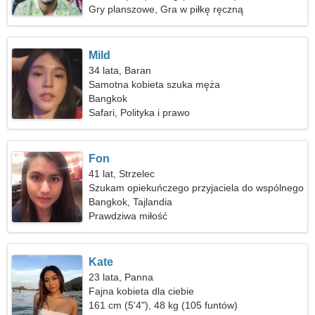
Gry planszowe, Gra w piłkę ręczną
Mild
34 lata, Baran
Samotna kobieta szuka męża
Bangkok
Safari, Polityka i prawo
Fon
41 lat, Strzelec
Szukam opiekuńczego przyjaciela do wspólnego
jeżdżenia na nartach
Bangkok, Tajlandia
Prawdziwa miłość
Kate
23 lata, Panna
Fajna kobieta dla ciebie
161 cm (5'4"), 48 kg (105 funtów)