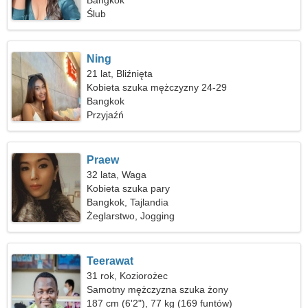
Bangkok
Ślub
Ning
21 lat, Bliźnięta
Kobieta szuka mężczyzny 24-29
Bangkok
Przyjaźń
Praew
32 lata, Waga
Kobieta szuka pary
Bangkok, Tajlandia
Żeglarstwo, Jogging
Teerawat
31 rok, Koziorożec
Samotny mężczyzna szuka żony
187 cm (6'2"), 77 kg (169 funtów)